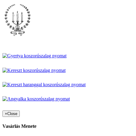
×
Close
Vasárlás Menete