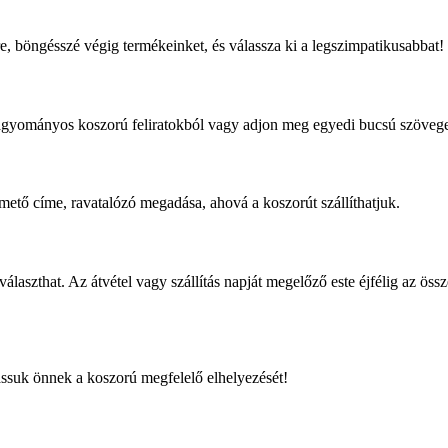
e, böngésszé végig termékeinket, és válassza ki a legszimpatikusabbat!
a hagyományos koszorú feliratokból vagy adjon meg egyedi bucsú szövege
 temető címe, ravatalózó megadása, ahová a koszorút szállíthatjuk.
ül választhat. Az átvétel vagy szállítás napját megelőző este éjfélig az
assuk önnek a koszorú megfelelő elhelyezését!