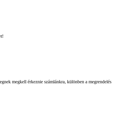
t!
 összegnek megkell érkeznie számlánkra, különben a megrendelés