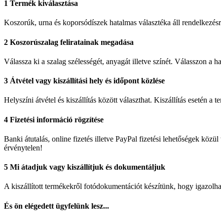
1
Termék kiválasztása
Koszorúk, urna és koporsódíszek hatalmas választéka áll rendelkezésr
2
Koszorúszalag feliratainak megadása
Válassza ki a szalag szélességét, anyagát illetve színét. Válasszon 
3
Átvétel vagy kiszállítási hely és időpont közlése
Helyszíni átvétel és kiszállítás között választhat. Kiszállítás esetén a
4
Fizetési információ rögzítése
Banki átutalás, online fizetés illetve PayPal fizetési lehetőségek köz
érvénytelen!
5
Mi átadjuk vagy kiszállítjuk és dokumentáljuk
A kiszállított termékekről fotódokumentációt készítünk, hogy igazolh
És ön elégedett ügyfelünk lesz...