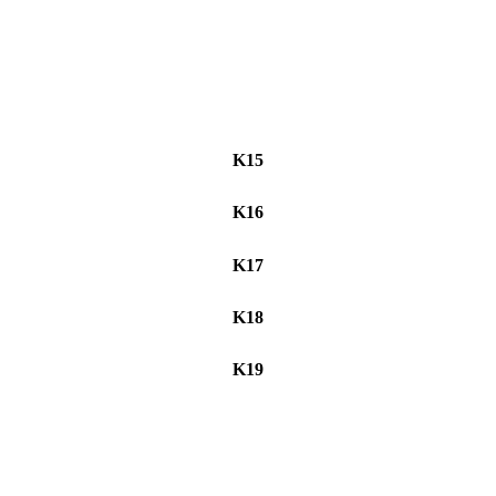
K15
K16
K17
K18
K19