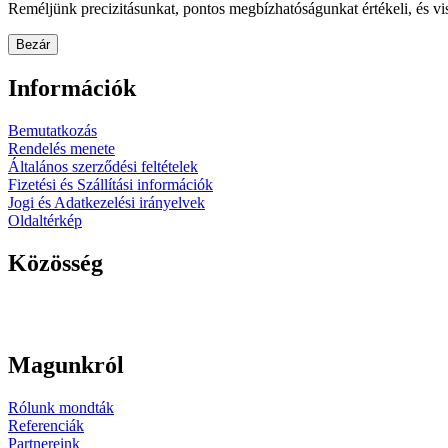
Reméljünk precizitásunkat, pontos megbízhatóságunkat értékeli, és vi
Bezár
Információk
Bemutatkozás
Rendelés menete
Általános szerződési feltételek
Fizetési és Szállítási információk
Jogi és Adatkezelési irányelvek
Oldaltérkép
Közösség
Magunkról
Rólunk mondták
Referenciák
Partnereink