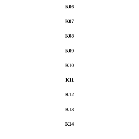
K06
K07
K08
K09
K10
K11
K12
K13
K14