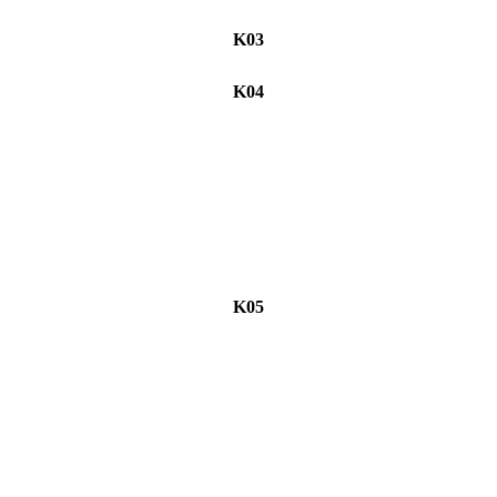
K03
K04
K05