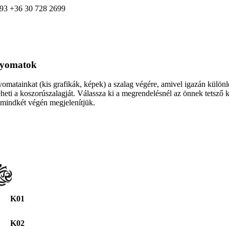
993
+36 30 728 2699
nyomatok
omatainkat (kis grafikák, képek) a szalag végére, amivel igazán különl
heti a koszorúszalagját. Válassza ki a megrendelésnél az önnek tetsző 
 mindkét végén megjelenítjük.
K01
K02