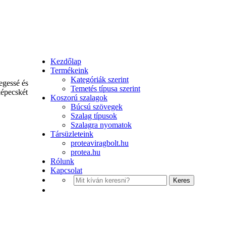
Kezdőlap
Termékeink
Kategóriák szerint
egessé és
Temetés típusa szerint
képecskét
Koszorú szalagok
Búcsú szövegek
Szalag típusok
Szalagra nyomatok
Társüzleteink
proteaviragbolt.hu
protea.hu
Rólunk
Kapcsolat
Keres