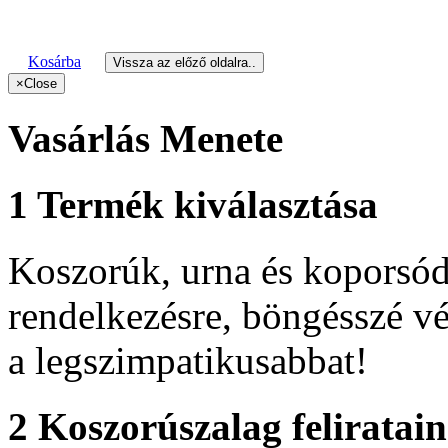
Kosárba
Vissza az előző oldalra..
×
Close
Vasárlás Menete
1
Termék kiválasztása
Koszorúk, urna és koporsódí
rendelkezésre, böngésszé vé
a legszimpatikusabbat!
2
Koszorúszalag feliratai