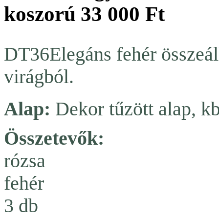
koszorú
33 000 Ft
DT36Elegáns fehér összeáll
virágból.
Alap:
Dekor tűzött alap, 
Összetevők:
rózsa
fehér
3 db