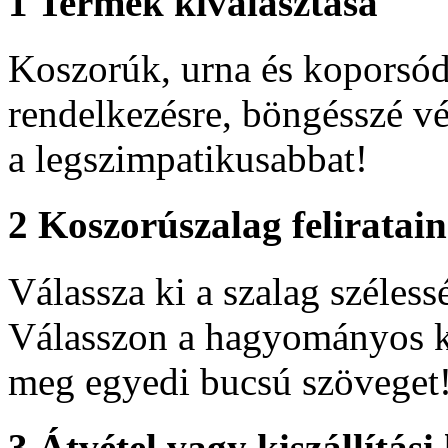
1
Termék kiválasztása
Koszorúk, urna és koporsódí
rendelkezésre, böngésszé vé
a legszimpatikusabbat!
2
Koszorúszalag feliratai
Válassza ki a szalag szélessé
Válasszon a hagyományos ko
meg egyedi bucsú szöveget
3
Átvétel vagy kiszállítási