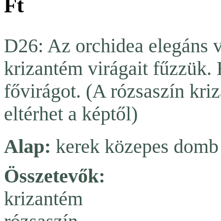
Ft
D26: Az orchidea elegáns v
krizantém virágait fűzzük.
fővirágot. (A rózsaszín kriz
eltérhet a képtől)
Alap:
kerek közepes domb
Összetevők:
krizantém