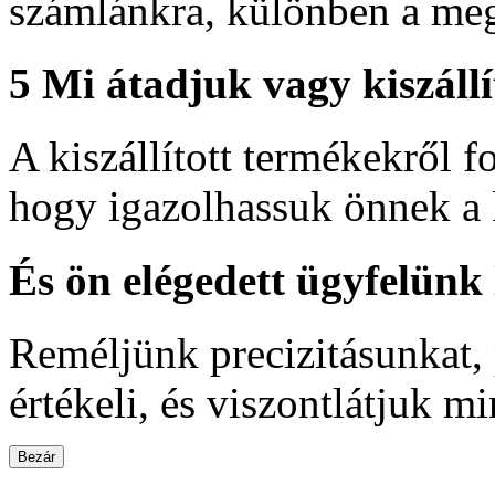
számlánkra, különben a meg
5
Mi átadjuk vagy kiszáll
A kiszállított termékekről 
hogy igazolhassuk önnek a 
És ön elégedett ügyfelünk l
Reméljünk precizitásunkat,
értékeli, és viszontlátjuk m
Bezár