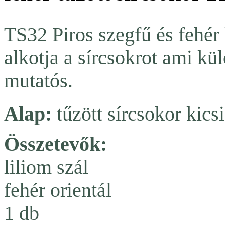
TS32 Piros szegfű és fehér
alkotja a sírcsokrot ami kü
mutatós.
Alap:
tűzött sírcsokor kicsi
Összetevők:
liliom szál
fehér orientál
1 db