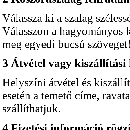
Válassza ki a szalag szélessé
Válasszon a hagyományos ko
meg egyedi bucsú szöveget
3
Átvétel vagy kiszállítási
Helyszíni átvétel és kiszállí
esetén a temető címe, ravat
szállíthatjuk.
4
Fizetési információ rögzí