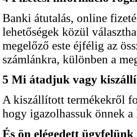
Banki átutalás, online fizeté
lehetőségek közül választhat
megelőző este éjfélig az ös
számlánkra, különben a meg
5
Mi átadjuk vagy kiszáll
A kiszállított termékekről 
hogy igazolhassuk önnek a 
És ön elégedett ügyfelünk l