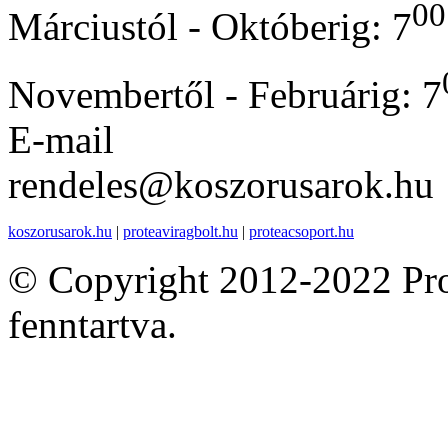
00
Márciustól - Októberig: 7
Novembertől - Februárig: 7
E-mail
rendeles@koszorusarok.hu
koszorusarok.hu
|
proteaviragbolt.hu
|
proteacsoport.hu
© Copyright 2012-2022 Pro
fenntartva.