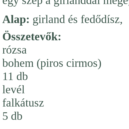
egy szép a girlanddal mege
Alap:
girland és fedődísz,
Összetevők:
rózsa
bohem (piros cirmos)
11 db
levél
falkátusz
5 db