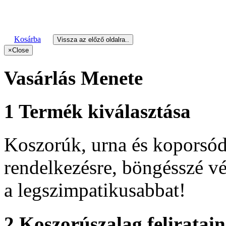
Kosárba
Vissza az előző oldalra..
×
Close
Vasárlás Menete
1
Termék kiválasztása
Koszorúk, urna és koporsódí
rendelkezésre, böngésszé vé
a legszimpatikusabbat!
2
Koszorúszalag feliratai