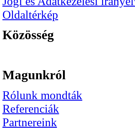
Jogi és Adatkezelési iránye
Oldaltérkép
Közösség
Magunkról
Rólunk mondták
Referenciák
Partnereink